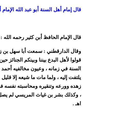
قال إمام أهل السنة أبو عبد الله الإمام أح
قال الإمام الحافظ أبن كثير رحمه الله :
وقال الدارقطني : سمعت أبا سهل بن زي
قولوا لأهل البدع بيننا وبينكم الجنائز حي
السنة في زمانه ، وعيون مخالفيه أحمد ب
يلتفت إليه ، ولما مات ما شيعه إلا قل
زهده وورعه وتنقيره ومحاسبته نفسه في خ
، وكذلك بشر بن غياث المريسي لم يصل عل
اهـ .