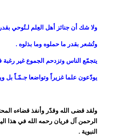
ولا شك أن جنائز أهل العِلم لـتُوحي بق
وتُشعر بقدر ما حملوه وما بذلوه .
يتجمّع الناس وتزدحم الجموع غير رغبة ف
يودّعون علما غزيراً وتواضعا جـمّـاً بل وي
ولقد قضى الله وقدّر وأنفذ قضاءه المحتو
النبوية .