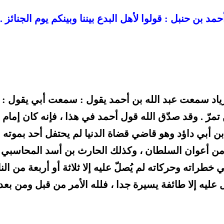
مد بن حنبل : قولوا لأهل البدع بيننا وبينكم يوم الجنائز .
اد سمعت عبد الله بن أحمد يقول : سمعت أبي يقول :
ن تمرّ . وقد صدّق الله قول أحمد في هذا ، فإنه كان إمام
ن أبي داؤد وهو قاضي قضاة الدنيا لم يحتفل أحد بموته 
يل من أعوان السلطان ، وكذلك الحارث بن أسد المحاسبي 
طراته وحركاته لم يُصلّ عليه إلا ثلاثة أو أربعة من ال
يه إلا طائفة يسيرة جدا ، فلله الأمر من قبل ومن بعد 