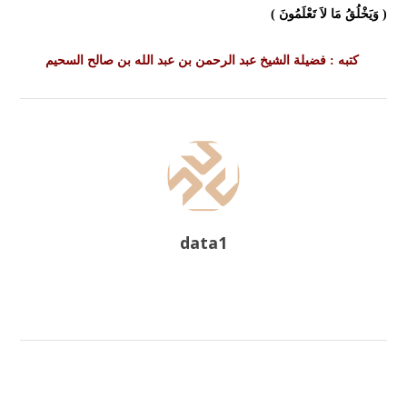
( وَيَخْلُقُ مَا لاَ تَعْلَمُونَ )
كتبه : فضيلة الشيخ عبد الرحمن بن عبد الله بن صالح السحيم
data1