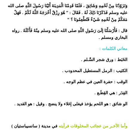
وَتَزَوّدْنَا مِنْ لَحْمِهِ وَشَائِقَ ، فَلَمّا قَدِمْنَا الْمَدِينَةَ أَتَيْنَا رَسُولَ اللّهِ صلى الله
عليه وسلم فَذَكَرْنَا ذَلِكَ لَهُ . فَقَالَ : ” هُوَ رِزْقٌ أَخْرَجَهُ اللّهُ لَكُمْ . فَهَلْ
مَعَكُمْ مِنْ لَحْمِهِ شَيْءٌ فَتُطْعِمُونَا ؟ “
قال : فَأَرْسَلْنَا إلَىَ رَسُولِ اللّهِ صلى الله عليه وسلم مِنْهُ فَأَكَلَهُ . رواه
البخاري ومسلم .
معاني الكلمات :
الخَبَط : ورق شجر السَّـلم .
الكثيب : الرمل المستطيل المحدودب .
الوقب : حفرة العين في عظم الوجه .
الفِدَر : هي القِطَـع .
الو شائق : هو اللحم يؤخذ فيغلى إغلاء ولا ينضج . وقيل : هو القديد .
وأما الآخـر من عجائب المخلوقات فرأيته
في مدينة
( سانسيباستيان )