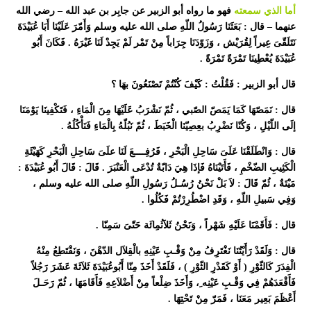
أما الذي سمعته
فهو ما رواه أبو الزبير عن جابِر بن عبد الله – رضي الله
عنهما – قال : بَعَثَنَا رَسُولُ اللّهِ صلى الله عليه وسلم وَأَمّرَ عَلَيْنَا أَبَا عُبَيْدَةَ
نَتَلَقّىَ عِيراً لِقُرَيْش ، وَزَوّدَنَا جِرَاباً مِنْ تَمْر لَمْ يَجِدْ لَنَا غَيْرَهُ . فَكَانَ أَبُو
عُبَيْدَةَ يُعْطِينَا تَمْرَةً تَمْرَةً .
قال أبو الزبير : فَقُلْتُ : كَيْفَ كُنْتُمْ تَصْنَعُونَ بهَا ؟
قال : نَمَصّهَا كَمَا يَمَصّ الصّبي ، ثُمّ نَشْرَبُ عَلَيْهَا مِنَ الْمَاءِ ، فَتَكْفِينَا يَوْمَنَا
إلَى اللّيْلِ ، وَكُنّا نَضْرِبُ بعِصِيّنَا الْخَبَطَ ، ثُمّ نَبُلّهُ بِالْمَاءِ فَنَأْكُلُهُ .
قال : وَانْطَلَقْنَا عَلَىَ سَاحِلِ الْبَحْرِ ، فَرُفِــــعَ لَنَا علَىَ سَاحِلِ الْبَحْرِ كَهَيْئَةِ
الْكَثِيبِ الضّخْمِ ، فَأَتَيْنَاهُ فَإذَا هِيَ دَابّةٌ تُدْعَى الْعَنْبَرَ . قَالَ : قَالَ أَبُو عُبَيْدَةَ :
مَيْتَةٌ ، ثُمّ قَالَ : لاَ بَلْ نَحْنُ رُسُـلُ رَسُولِ اللّهِ صلى الله عليه وسلم ،
وَفِي سَبيلِ اللّهِ ، وَقَدِ اضْطُرِرْتُمْ فَكُلُوا .
قال : فَأَقَمْنَا عَلَيْهِ شَهْراً ، وَنَحْنُ ثَلاَثُمِائَة حَتّىَ سَمِنّا .
قال : وَلَقَدْ رَأَيْتُنَا نَغْتَرِفُ مِنْ وَقْـبِ عَيْنِهِ بالْقِلاَل الدّهْنَ ، وَنَقْتَطِعُ مِنْهُ
الْفِدَرَ كَالثّوْرِ ( أَوْ كَقَدْرِ الثّوْرِ ) ، فَلَقَدْ أَخَذَ مِنّا أَبُوعُبَيْدَةَ ثَلاَثَةَ عَشَرَ رَجُلاً
فَأَقْعَدَهُمْ فِي وَقْـبِ عَيْنِه ِ، وَأَخَذَ ضِلْعاً مِنْ أَضْلاَعِهِ فَأَقَامَهَا ، ثُمّ رَحَـلَ
أَعْظَمَ بَعِير مَعَنَا ، فَمَرّ مِنْ تَحْتِهَا .