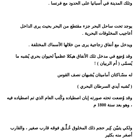
وتلك المدينة في أسبانيا على الحدود مع فرنسا .
يوجد تحت ساحل البحر جزء مقتطع من البحر بحيث يرى الداخل
أعاجيب المخلوقات البحرية .
ويدخل مع أنفاق زجاجية يرى من خلالها الأسماك المختلفة .
وقد وُضِع في مدخل تلك الأنفاق هيكلا عظمياً لحيوان بحري يُشبه ما
يُسمّى ( أم الربيان ) !
له مسّـاكتان أماميتان يُشبهان نصف القوس
( تُشبه أيدي السرطان البحري )
وقد وُضعت تحته صورته إبان اصطياده وكُتب العام الذي تم اصطياده فيه
، وهو بعد سنة 1800 م
ولكي يتبيّن كِبر حجم ذلك المخلوق عُـلِّـق فوقه قارب صغير ، والقارب
أصغر منه بكثير