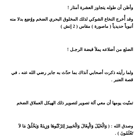
وأظن أن طوله يتجاوز العشرة أمتار !
وقد أُخرج النخاع الشوكي لذلك المخلوق البحري الضخم ووُضِع بدلا منه
أنبوباً حديدياً ( ماصورة ) مقاس ( 2 إنش )
الضلع من أضلاعه يملأ قبضة الرجـل !
ولما رأيته ذكرت أصحابي آنذاك بما حدّث به جابر رضي الله عنه ، في
قصة العنبر .
تمنّيت يومها أن معي آلة تصوير لتصوير ذلك الهيكل العملاق الضخم
وصدق الله : ( وَالْخَيْلَ وَالْبِغَالَ وَالْحَمِيرَ لِتَرْكَبُوهَا وَزِينَةً وَيَخْلُقُ مَا لاَ
تَعْلَمُونَ ) .