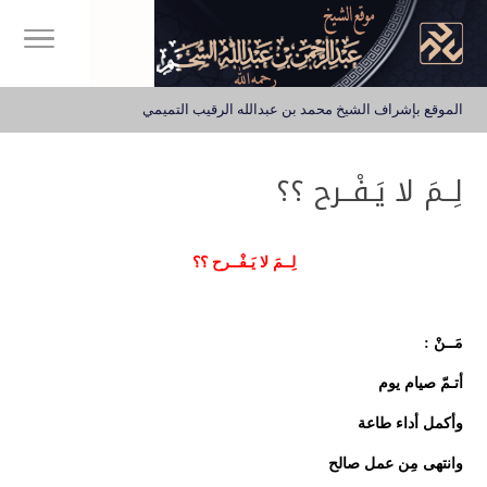
الموقع بإشراف الشيخ محمد بن عبدالله الرقيب التميمي
لِــمَ لا يَـفْــرح ؟؟
لِــمَ لا يَـفْــرح ؟؟
مَــنْ :
أتـمّ صيام يوم
وأكمل أداء طاعة
وانتهى مِن عمل صالح