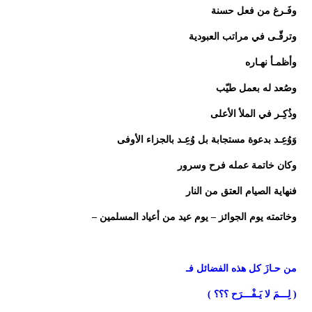
وفَـرغ من فعل حسنة
وترقّـى في مراتب العبودية
وأظمـأ نهـاره
وصُعد له بعمل طيّب
وذُكِـر في الملأ الأعلى
وَوُعِـد بدعوة مستجابة بل وُعِـد بالجزاء الأوفى
وكان خاتمة عمله فرح وسرور
فنهاية الصيام العتق من النار
وخاتمته يوم الجوائز – يوم عيد من أعياد المسلمين –
من حـازَ كل هذه الفضائل فـ
( لِـــمَ لا يَـفْـــرَح ؟؟؟ )