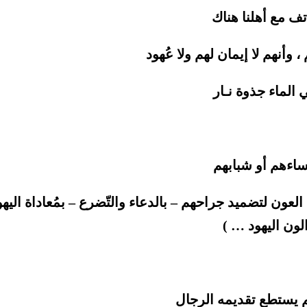
تف مع أهلنا هناك
وأنهم لا إيمان لهم ولا عُهود
 الماء جذوة نـار
 نساءهم أو شبابهم
 العون لتضميد جراحهم – بالدعاء والتّضرع – بمُعاداة اليهو
الون اليهود … )
لم يستطع تقديمه الرجال