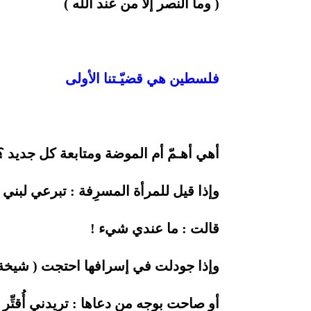
( وما النصر إلا من عند الله )
فلسطين هي قضيّـتنا الأولى
أهي أهـمّ أم الموضة ومتابعة كل جديد ؟
وإذا قيل للمرأة المسرِفة : تبرعي لبن
قالت : ما عندي شيء !
وإذا جودلت في إسرافها احتجت ( شيخة الإ
أو صاحت بوجه من دعاها : تريدني أُقتِّ