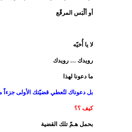
أو ألْبَس المرقّع
لا يا أُخيّه
رويدك … رويدك
ما دعونا لهذا
بل دعوناك لتُعطي قضيّتك الأولى جزءاً 
كيف ؟؟
بحمل هـمّ تلك القضية