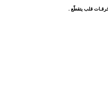
رقـات قلب يتقطّع .