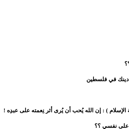
؟
ي دينك في فلسطين
سلام ) : إن الله يُحب أن يُرى أثر نِعمته على عبدِه !
ر على نفسي ؟؟