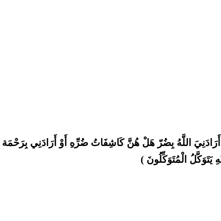
أَرَادَنِيَ اللَّهُ بِضُرّ هَلْ هُنَّ كَاشِفَاتُ ضُرِّهِ أَوْ أَرَادَنِي بِرَحْمَة 
َتَوَكَّلُ الْمُتَوَكِّلُونَ )