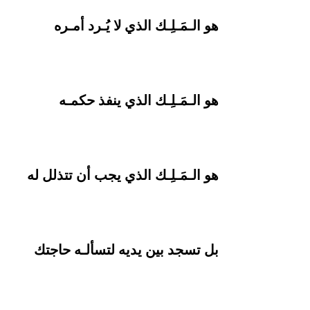
هو الـمَـلِـك الذي لا يُـرد أمـره
هو الـمَـلِـك الذي ينفذ حكمـه
هو الـمَـلِـك الذي يجب أن تتذلل له
بل تسجد بين يديه لتسألـه حاجتك