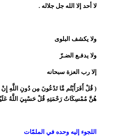
لا أحد إلا الله جل جلاله .
ولا يكشف البلوى
ولا يدفـع الضـرّ
إلا رب العزة سبحانه
( قُلْ أَفَرَأَيْتُم مَّا تَدْعُونَ مِن دُونِ اللَّهِ إِنْ 
هُنَّ مُمْسِكَاتُ رَحْمَتِهِ قُلْ حَسْبِيَ اللَّهُ عَلَيْهِ ي
اللجوء إليه وحده في الملمّات