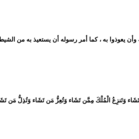
وأن يعوذوا به ، كما أمر رسوله أن يستعيذ به من الشيط
 تَشَاء وَتَنزِعُ الْمُلْكَ مِمَّن تَشَاء وَتُعِزُّ مَن تَشَاء وَتُذِلُّ مَن تَش