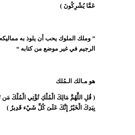
عَمَّا يُشْرِكُونَ )
” وملك الملوك يحب أن يلوذ به مماليكه 
الرجيم في غير موضع من كتابه “
هو مـالك الـمُلك
( قُلِ اللَّهُمَّ مَالِكَ الْمُلْكِ تُؤْتِي الْمُلْكَ مَن
بِيَدِكَ الْخَيْرُ إِنَّكَ عَلَىَ كُلِّ شَيْء قَدِيرٌ )