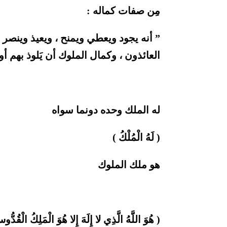
مِن صفات كماله :
” أنه يجود ويعطي ويمنح ، ويعيذ وينصر 
العائذون ، وكمال الملوك أن يَلوذ بهم أو
له الملك وحده دونما سواه
( لَهُ الْمُلْكُ )
هو ملك الملوك
( هُوَ اللَّهُ الَّذِي لا إِلَهَ إِلا هُوَ الْمَلِكُ الْقُدُّوس