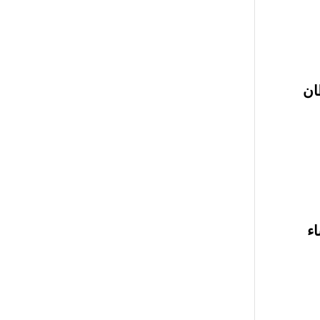
ان
َاء