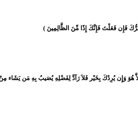
رُّكَ فَإِن فَعَلْتَ فَإِنَّكَ إِذًا مِّنَ الظَّالِمِينَ )
 هُوَ وَإِن يُرِدْكَ بِخَيْر فَلاَ رَآدَّ لِفَضْلِهِ يُصَيبُ بِهِ مَن يَشَاء مِنْ