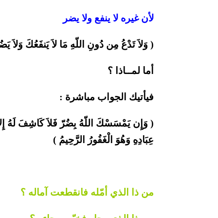
لأن غيره لا ينفع ولا يضر
( وَلاَ تَدْعُ مِن دُونِ اللّهِ مَا لاَ يَنفَعُكَ وَلاَ يَضُ
أما لمــاذا ؟
فيأتيك الجواب مباشرة :
( وَإِن يَمْسَسْكَ اللّهُ بِضُرّ فَلاَ كَاشِفَ لَهُ إِلاَّ
عِبَادِهِ وَهُوَ الْغَفُورُ الرَّحِيمُ )
من ذا الذي أمّله فانقطعت آماله ؟