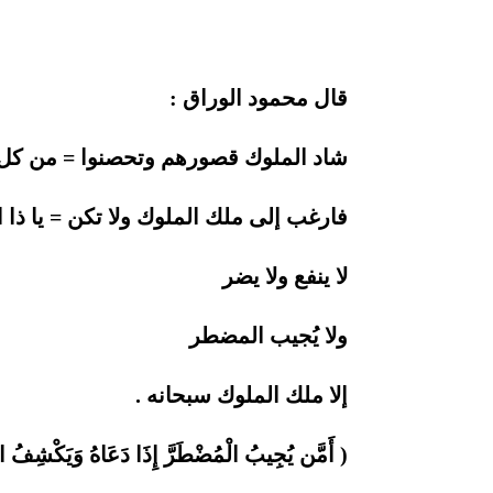
قال محمود الوراق :
شاد الملوك قصورهم وتحصنوا = من كل
فارغب إلى ملك الملوك ولا تكن = يا ذا
لا ينفع ولا يضر
ولا يُجيب المضطر
إلا ملك الملوك سبحانه .
( أَمَّن يُجِيبُ الْمُضْطَرَّ إِذَا دَعَاهُ وَيَكْشِفُ 