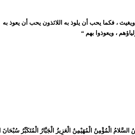
ويغيث ، فكما يحب أن يلوذ به اللائذون يحب أن يعوذ به
لياؤهم ، ويعوذوا بهم “
ُ السَّلامُ الْمُؤْمِنُ الْمُهَيْمِنُ الْعَزِيزُ الْجَبَّارُ الْمُتَكَبِّرُ سُبْحَانَ ال