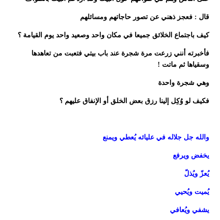
قال : فعجز ذهني عن تصور حاجاتهم ومسائلهم
كيف باجتماع الخلائق جميعا في مكان واحد وصعيد واحد يوم القيامة ؟
فأخبرته أنني زرعت مرة شجرة عند باب بيتي فتعبت من تعاهدها
وسقياها ثم ماتت !
وهي شجرة واحدة
فكيف لو وُكِل إلينا رزق بعض الخلق أو الإنفاق عليهم ؟
والله جل جلاله في عليائه يُعطي ويمنع
يخفض ويرفع
يُعزّ ويُذلّ
يُميت ويُحيي
يشفي ويُعافي