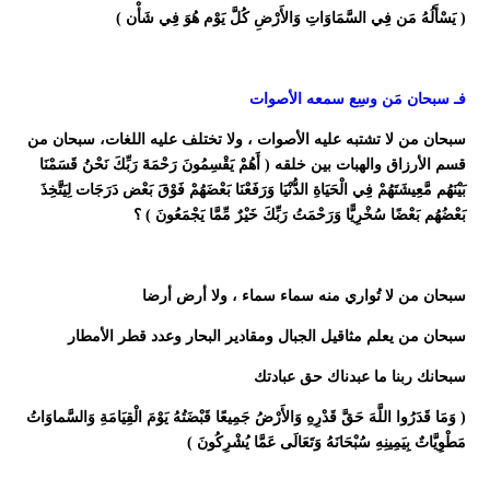
( يَسْأَلُهُ مَن فِي السَّمَاوَاتِ وَالأَرْضِ كُلَّ يَوْم هُوَ فِي شَأْن )
فـ سبحان مَن وسِع سمعه الأصوات
سبحان من لا تشتبه عليه الأصوات ، ولا تختلف عليه اللغات، سبحان من
قسم الأرزاق والهبات بين خلقه ( أَهُمْ يَقْسِمُونَ رَحْمَةَ رَبِّكَ نَحْنُ قَسَمْنَا
بَيْنَهُم مَّعِيشَتَهُمْ فِي الْحَيَاةِ الدُّنْيَا وَرَفَعْنَا بَعْضَهُمْ فَوْقَ بَعْض دَرَجَات لِيَتَّخِذَ
بَعْضُهُم بَعْضًا سُخْرِيًّا وَرَحْمَتُ رَبِّكَ خَيْرٌ مِّمَّا يَجْمَعُونَ ) ؟
سبحان من لا تُواري منه سماء سماء ، ولا أرض أرضا
سبحان من يعلم مثاقيل الجبال ومقادير البحار وعدد قطر الأمطار
سبحانك ربنا ما عبدناك حق عبادتك
( وَمَا قَدَرُوا اللَّهَ حَقَّ قَدْرِهِ وَالأَرْضُ جَمِيعًا قَبْضَتُهُ يَوْمَ الْقِيَامَةِ وَالسَّماوَاتُ
مَطْوِيَّاتٌ بِيَمِينِهِ سُبْحَانَهُ وَتَعَالَى عَمَّا يُشْرِكُونَ )