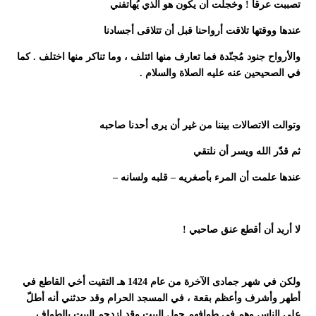
تصببت عرقا ! وخجلت أن يكون هو الذي يُهاتفني
عندها ووقتها تلاقت أرواحنا قبل أن تتلاقى أجسادنا
والأرواح جنود مُجنّدة فما تعارف منها ائتلف ، وما تناكر منها اختلف . كما
في الصحيحين عنه عليه الصلاة والسلام .
وتوالت الاتصالات بيننا من غير أن يرى أحدنا صاحبه
ثم قدّر الله ويسر أن نلتقي
عندها علمت أن المرء بأصغريه – قلبه ولسانه –
لا أريد أن أقطع عنق صاحبي !
ولكن في شهر جمادى الآخرة من عام 1424 هـ التقيت أخي القاطع في
أطهر وأشرف وأعظم بقعة ، في المسجد الحرام وقد حدثني أنه أطلّ
على الناس وهم في طوافهم حول البيت وقد ازدحم البيت بالطواف